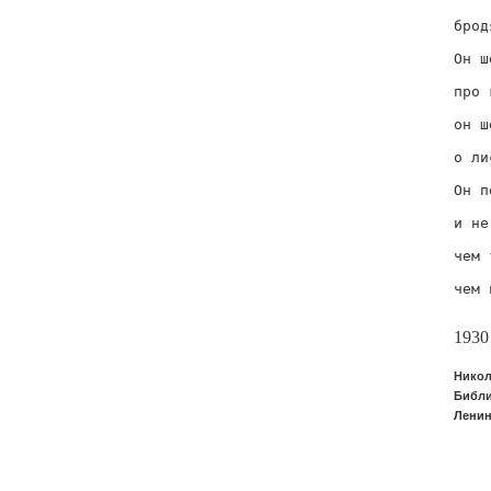
    
брод
    
Он ш
    
про 
    
он ш
    
о ли
    
Он п
    
и не
    
чем 
    
чем 
1930
Никол
Библи
Ленин