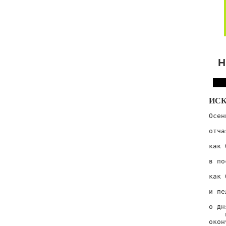
Н
ИС
Осен
    
отча
    
как 
    
в по
    
как 
    
и пел
    
о дня
    
окон