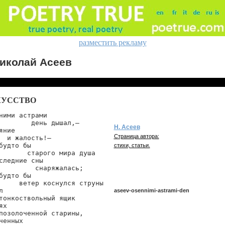
разместить рекламу
иколай Асеев
КУССТВО
ними астрами

        день дышал,—

Н. Асеев
яние

Страница автора:
  и жалость!—

будто бы

стихи, статьи.
       старого мира душа

следние сны

         снаряжалась;

будто бы

     ветер коснулся струны



aseev-osennimi-astrami-den
тонкоствольный ящик

х

позолоченной старины,

ченных

aseev/osennimi-astrami-den