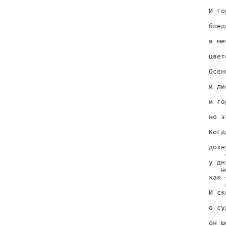
    
И го
    
блед
    
в ме
    
цвет
    
Осен
    
и ли
    
и го
    
но э
    
Когд
    
дохну
    
у дня
   н
как —
    
И ск
    
о су
    
он ш