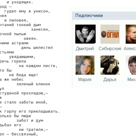
   и уходящих.

род —

  гудел ему в унисон,

нея

  и лиловея,

чтаний тонкий дым

             занесен,

очной пылью

          овеян.

ними астрами

         день шелестел

стьями

    увядающими,

речь горела

        на каждом листе,

то бы

    не беда еще!

а же небес

       зеленый клинок

л

студеной прохладою,—



е стало заботы иной,



к горлу его прикладывать.

олько бы люди

       забот и дум

дьбах его

        ни тратили,—

ел — бессвязный,
