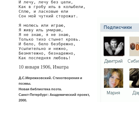
И лечу, лечу без цели,

Как в гробу иль в колыбели,

merezhkovskij/oslepitelnay
Сплю, и ласковые ели

Сон мой чуткий сторожат.

Я молюсь или играю,

Я живу иль умираю,

Я не знаю, я не знаю,

Только тихо стынет кровь.

И бело, бело безбрежно,

Усыпительно и нежно,

Безмятежно, безнадежно,

Как последняя любовь!
10 января 1906, Иматра
Д.С.Мережковский. Стихотворения и
поэмы.
Новая библиотека поэта.
Санкт-Петербург: Академический проект,
2000.