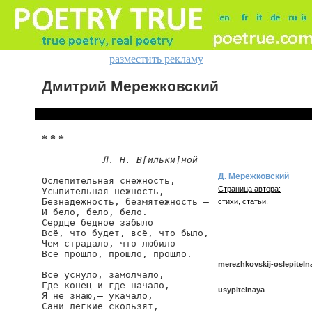
разместить рекламу
Дмитрий Мережковский
* * *
Л. Н. В[ильки]ной
Д. Мережковский
Ослепительная снежность,

Страница автора:
Усыпительная нежность,

Безнадежность, безмятежность —

стихи, статьи.
И бело, бело, бело.

Сердце бедное забыло

Всё, что будет, всё, что было,

Чем страдало, что любило —

Всё прошло, прошло, прошло.

merezhkovskij-oslepiteln
Всё уснуло, замолчало,

Где конец и где начало,

usypitelnaya
Я не знаю,— укачало,

Сани легкие скользят,
