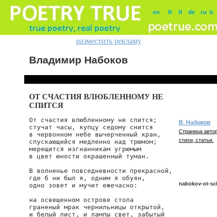
разместить рекламу
Владимир Набоков
ОТ СЧАСТИЯ ВЛЮБЛЕННОМУ НЕ
СПИТСЯ
От счастия влюбленному не спится;

В. Набоков
стучат часы, купцу седому снится

Страница автор
в червонном небе вычерченный кран,

стихи, статьи.
спускающийся медленно над трюмом;

мерещится изгнанникам угрюмым

в цвет юности окрашенный туман.

В волненье повседневности прекрасной,

где б ни был я, одним я обуян,

nabokov-ot-sc
одно зовет и мучит ежечасно:

на освещенном острове стола

граненый мрак чернильницы открытой,

nabokov/ot-sch
и белый лист, и лампы свет, забытый
