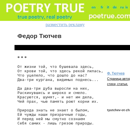
разместить рекламу
Федор Тютчев
* * *
От жизни той, что бушевала здесь,

От крови той, что здесь рекой лилась,

Ф. Тютчев
Что уцелело, что дошло до нас?

Страница автор
Два-три кургана, видимых поднесь...

стихи, статьи.
Да два-три дуба выросли на них,

Раскинувшись и широко и смело.

Красуются, шумят,- и нет им дела,

Чей прах, чью память роют корни их.

Природа знать не знает о былом,

tyutchev-ot-zhi
Ей чужды наши призрачные годы,

И перед ней мы смутно сознаем

Себя самих - лишь грезою природы.

tyutchev/ot-zhizn