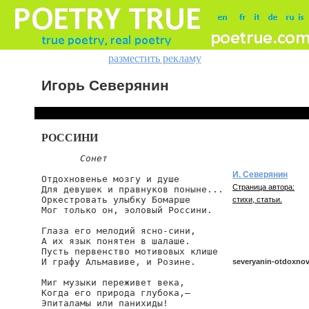
разместить рекламу
Игорь Северянин
РОССИНИ
Сонет
И. Северянин
Отдохновенье мозгу и душе

Страница автора:
Для девушек и правнуков поныне...

Оркестровать улыбку Бомарше

стихи, статьи.
Мог только он, эоловый Россини.

Глаза его мелодий ясно-сини,

А их язык понятен в шалаше.

Пусть первенство мотивовых клише

И графу Альмавиве, и Розине.

severyanin-otdoxno
Миг музыки переживет века,

Когда его природа глубока,—

Эпиталамы или панихиды!

severyanin/otdoxnove