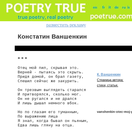
разместить рекламу
Констатин Ваншенкин
* * *
Отец мой пил, скрывая это.

Верней - пытаясь это скрыть.

К. Ваншенкин
Придя домой, он брал газету,

Страница автора:
Спешил сейчас же закурить.

стихи, статьи.
Он трезвым выглядеть старался

И притворялся, сколько мог.

Он не ругался и не дрался

И лишь дышал немного вбок.

Но по глазам его туманным,

vanshenkin-otec-moj-p
По выражению лица

Я знал, когда бывал он пьяным,

Едва лишь гляну на отца.

vanshenkin/otec-moj-pil