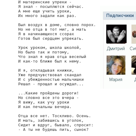
И материнские упреки -

Я знал - посыплются сейчас.

А мне еще учить уроки,

Их много задали как раз.

Был воздух в доме, словно порох.

Но не отца в тот миг, а мать

Я в начинающихся ссорах

Готов был сердцем упрекать.

Урок уроком, школа школой,

Но было так и потому,

Что знал я нрав отца веселый

И как-то ближе был к нему.

И я, откладывая книжки,

Уже предчувствовал скандал

И с убежденностью мальчишки

Решал - прощал и осуждал...

...Какие пройдены дороги!

Но словно все это вчера -

Я вижу, как учу уроки

И как печальны вечера.

Отца все нет. Тоскливо. Осень.

И мать, забившись в уголок,

Сидит и вдруг, бывало, спросит:

- А ты не будешь пить, сынок?
