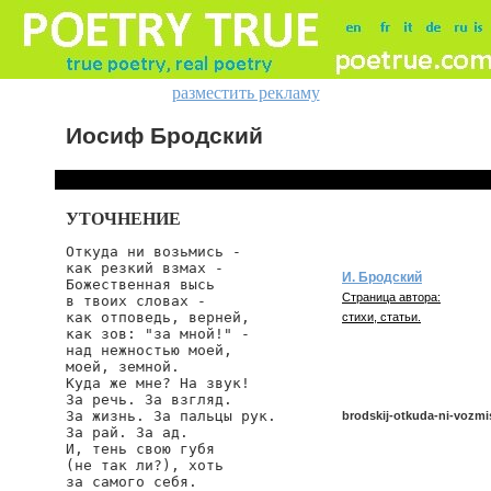
разместить рекламу
Иосиф Бродский
УТОЧНЕНИЕ
Откуда ни возьмись -

как резкий взмах -

И. Бродский
Божественная высь

Страница автора:
в твоих словах -

как отповедь, верней,

стихи, статьи.
как зов: "за мной!" -

над нежностью моей,

моей, земной.

Куда же мне? На звук!

За речь. За взгляд.

За жизнь. За пальцы рук.

brodskij-otkuda-ni-vozmi
За рай. За ад.

И, тень свою губя

(не так ли?), хоть

за самого себя.

brodskij/otkuda-ni-vozmis