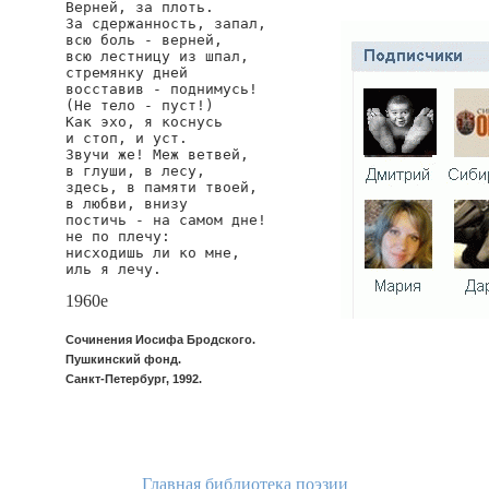
Верней, за плоть.

За сдержанность, запал,

всю боль - верней,

всю лестницу из шпал,

стремянку дней

восставив - поднимусь!

(Не тело - пуст!)

Как эхо, я коснусь

и стоп, и уст.

Звучи же! Меж ветвей,

в глуши, в лесу,

здесь, в памяти твоей,

в любви, внизу

постичь - на самом дне!

не по плечу:

нисходишь ли ко мне,

иль я лечу.
1960е
Сочинения Иосифа Бродского.
Пушкинский фонд.
Санкт-Петербург, 1992.
Главная библиотека поэзии