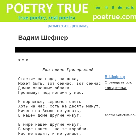
разместить рекламу
Вадим Шефнер
* * *
Екатерине Григорьевой
В. Шефнер
Отлетим на года, на века,—

Страница автора:
Может быть, вот сейчас, вот сейчас

Дымно-огненные облака

стихи, статьи.
Проплывут под ногами у нас.

И вернемся, вернемся опять

Хоть на час, хоть на десять минут.

Ничего на Земле не узнать,

В нашем доме другие живут.

shefner-otletim-na
В мире нашем другие живут,

В море нашем — не те корабли.

Нас не видят, и не узнают,

shefner/otletim-na-g