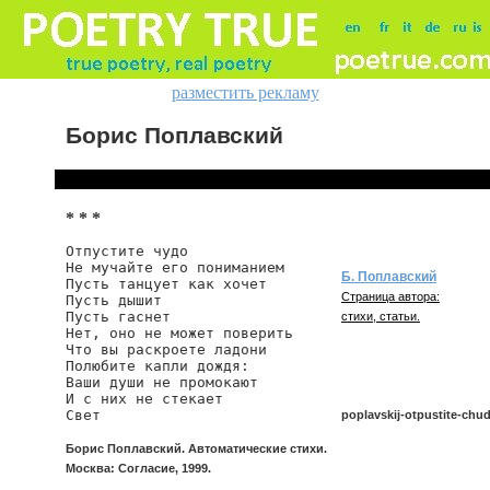
разместить рекламу
Борис Поплавский
* * *
Отпустите чудо

Не мучайте его пониманием

Б. Поплавский
Пусть танцует как хочет

Страница автора:
Пусть дышит

Пусть гаснет

стихи, статьи.
Нет, оно не может поверить

Что вы раскроете ладони

Полюбите капли дождя:

Ваши души не промокают

И с них не стекает

Свет
poplavskij-otpustite-chu
Борис Поплавский. Автоматические стихи.
Москва: Согласие, 1999.
poplavskij/otpustite-chudo-