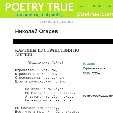
разместить рекламу
Николай Огарев
КАРТИНЫ ИЗ СТРАНСТВИЯ ПО
АНГЛИИ
(Подражание Гейне)
Н. Огарев
Страница автора:
Отравляясь никотином,

стихи, статьи.
Отравляясь алкоголем,

С неизвестным господином

Ехал я ричмондским полем.

     На вершине омнибуса

     Мы молчали — не по ссоре,

ogarev-otravlyayas-ni
     А затем, что оба — вкуса

     Не нашли мы в разговоре.

Мы молчали всю дорогу,

ogarev/otravlyayas-niko
Все, что в мыслях — было скрыто,
