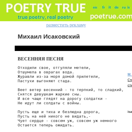
разместить рекламу
Михаил Исаковский
ВЕСЕННЯЯ ПЕСНЯ
Отходили свое, отгуляли метели,

Отшумела в оврагах вода.

М.
Журавли из-за моря домой прилетели,

Ст
Пастухи выгоняют стада.

ст
Веет ветер весенний - то терпкий, то сладкий,

Снятся девушкам жаркие сны.

И все чаще глядят на дорогу солдатки -

Не идут ли солдаты с войны.

Пусть еще и тиха и безлюдна дорога,

is
Пусть на ней никого не видать,-

Чует сердце - совсем уж, совсем уж немного

Остается теперь ожидать.

isa