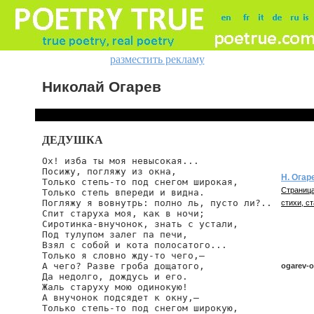
разместить рекламу
Николай Огарев
ДЕДУШКА
Ох! изба ты моя невысокая...

Посижу, погляжу из окна,

Н. Огар
Только степь-то под снегом широкая,

Страница
Только степь впереди и видна.

Погляжу я вовнутрь: полно ль, пусто ли?..

стихи, ст
Спит старуха моя, как в ночи;

Сиротинка-внучонок, знать с устали,

Под тулупом залег па печи,

Взял с собой и кота полосатого...

Только я словно жду-то чего,—

А чего? Разве гроба дощатого,

ogarev-o
Да недолго, дождусь и его.

Жаль старуху мою одинокую!

А внучонок подсядет к окну,—

Только степь-то под снегом широкую,

ogarev/ox