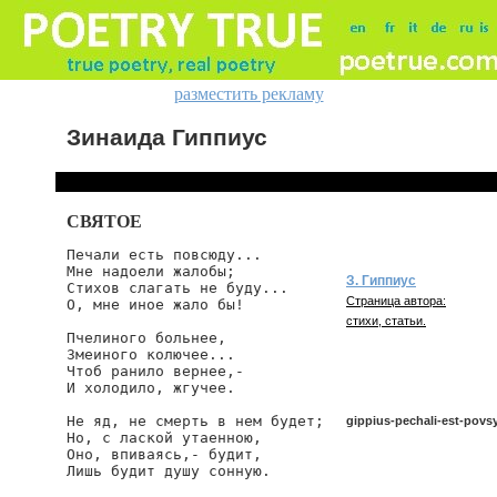
разместить рекламу
Зинаида Гиппиус
СВЯТОЕ
Печали есть повсюду...

Мне надоели жалобы;

З. Гиппиус
Стихов слагать не буду...

Страница автора:
О, мне иное жало бы!

стихи, статьи.
Пчелиного больнее,

Змеиного колючее...

Чтоб ранило вернее,-

И холодило, жгучее.

Не яд, не смерть в нем будет;

gippius-pechali-est-pov
Но, с лаской утаенною,

Оно, впиваясь,- будит,

Лишь будит душу сонную.

gippius/pechali-est-povsyu