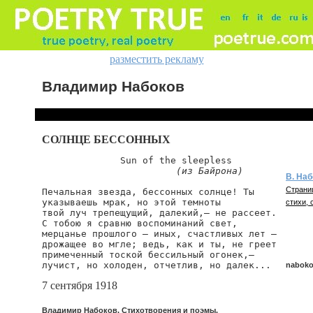
разместить рекламу
Владимир Набоков
СОЛНЦЕ БЕССОННЫХ
              Sun of the sleepless

(из Байрона)
В. Наб
Страни
Печальная звезда, бессонных солнце! Ты

указываешь мрак, но этой темноты

стихи, 
твой луч трепещущий, далекий,— не рассеет.

С тобою я сравню воспоминаний свет,

мерцанье прошлого — иных, счастливых лет —

дрожащее во мгле; ведь, как и ты, не греет

примеченный тоской бессильный огонек,—

лучист, но холоден, отчетлив, но далек...
naboko
7 сентября 1918
naboko
Владимир Набоков. Стихотворения и поэмы.