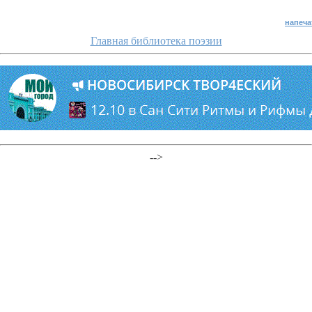
напеча
Главная библиотека поэзии
-->