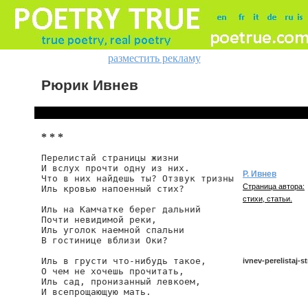
разместить рекламу
Рюрик Ивнев
* * *
Перелистай страницы жизни

И вслух прочти одну из них.

Р. Ивнев
Что в них найдешь ты? Отзвук тризны

Страница автора:
Иль кровью напоенный стих?

стихи, статьи.
Иль на Камчатке берег дальний

Почти невидимой реки,

Иль уголок наемной спальни

В гостинице вблизи Оки?

Иль в грусти что-нибудь такое,

ivnev-perelistaj-s
О чем не хочешь прочитать,

Иль сад, пронизанный левкоем,

И всепрощающую мать.

ivnev/perelistaj-str