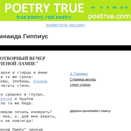
разместить рекламу
инаида Гиппиус
ОТВОРНЫЙ ВЕЧЕР
ЕЛЕНОЙ ЛАМПЕ"
арки и старцы и юные

З. Гиппиус
в те же грехи:

Страница автора:
ровы, Злобины, 
Бунины
стихи, статьи.
читать стихи.

евичей
 и Оцупов

ла та же беда.

gippius-perestarki-i-starcy
мерою печаль измерить?

 мне, о, дай мне верить,

о не навсегда!

gippius/perestarki-i-starcy
еную Лампу" чинную
