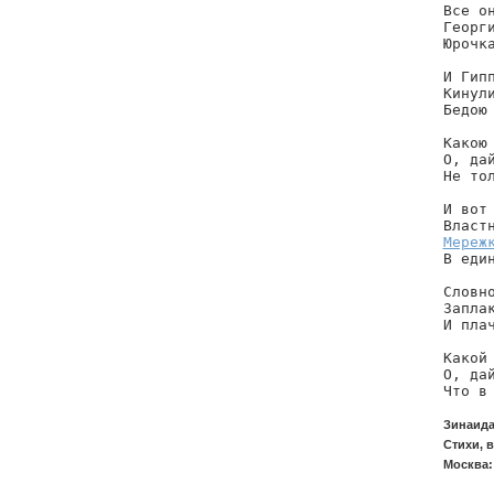
Все он
Георг
Юрочка
И Гипп
Кинули
Бедою 
Какою 
О, дай
Не тол
И вот 
Мереж
В един
Словно
Заплак
И плач
Какой 
О, дай
Что в
Зинаида
Стихи, 
Москва: