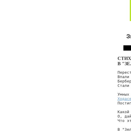
З
СТИХ
В "З
Перест
Впали 
Бербе
Стали 
Ходас
Постиг
Какой 
О, дай
Что эт
В "Зел