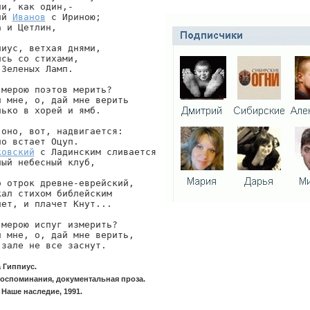
и, как один,-

ий 
Иванов
 с Ириною;

 и Цетлин,

иус, ветхая днями,

сь со стихами,

Зеленых Ламп.

мерою поэтов мерить?

 мне, о, дай мне верить

ько в хорей и ямб.

оно, вот, надвигается:

ковский
 с Ладинским сливается

ый небесный клуб,

 отрок древне-еврейский,

ал стихом библейским

ет, и плачет Кнут...

мерою испуг измерить?

 мне, о, дай мне верить,

 зале не все заснут.
 Гиппиус.
воспоминания, документальная проза.
 Наше наследие, 1991.