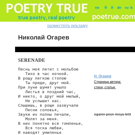
разместить рекламу
Николай Огарев
SERENADE
Песнь моя летит с мольбою

   Тихо в час ночной.

Н. Огарев
В рощу легкою стопою

Страница автора:
   Ты приди, друг мой.

При луне шумят уныло

стихи, статьи.
   Листья в поздний час,

И никто, о друг мой милый,

   Не услышит нас.

Слышишь, в роще зазвучали

   Песни соловья,

Звуки их полны печали,

ogarev-pesn-moya-letit
   Молят за меня.

В них понятно все томленье,

   Вся тоска любви,

И наводят умиленье

ogarev/pesn-moya-letit