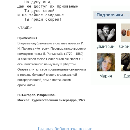
   На душу они,

Дай же доступ их призванью

   Ты душе своей

И на тайное свиданье

   Ты приди скорей!
<1840>
Примечания
Впервые опубликовано в составе повести И.
И. Панаева «Актеон». Перевод стихотворения
немецкого поэта Л. Рельштаба (1779—1860)
«Leise flehen meine Lieder durch die Nacht zu
dir», положенного на музыку Шубертом.
Огарев считал свое произведение связанным
в гораздо большей мере с музыкальной
интерпретацией, чем с поэтическим
оригиналом.
Н.П.Огарев. Избранное.
Москва: Художественная литература, 1977.
Главная библиотека поэзии