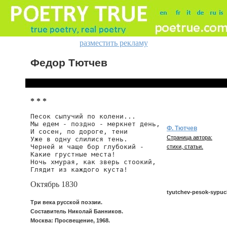
разместить рекламу
Федор Тютчев
* * *
Песок сыпучий по колени...

Мы едем - поздно - меркнет день,

Ф. Тютчев
И сосен, по дороге, тени

Страница автора:
Уже в одну слилися тень.

Черней и чаще бор глубокий -

стихи, статьи.
Какие грустные места!

Ночь хмурая, как зверь стоокий,

Глядит из каждого куста!
Октябрь 1830
tyutchev-pesok-sypuc
Три века русской поэзии.
Составитель Николай Банников.
Москва: Просвещение, 1968.
tyutchev/pesok-sypuchi