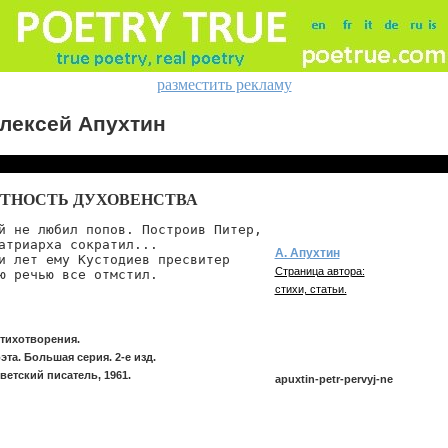
разместить рекламу
лексей Апухтин
ТНОСТЬ ДУХОВЕНСТВА
й не любил попов. Построив Питер,

атриарха сократил...

А. Апухтин
и лет ему Кустодиев пресвитер

Страница автора:
стихи, статьи.
Стихотворения.
та. Большая серия. 2-е изд.
ветский писатель, 1961.
apuxtin-petr-pervyj-ne
apuxtin/petr-pervyj-ne