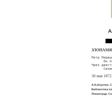
А
ЗЛОПАМЯ
Петр Первы
      Он п
Чрез двест
30 мая 1872
А.Н.Апухтин. 
Библиотека поэ
Ленинград: Со