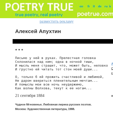
разместить рекламу
Алексей Апухтин
* * *
Письмо у ней в руках. Прелестная головка

Склонилася над ним; одна в ночной тиши,

А
И мысль меня страшит, что, может быть, неловко

С
И грустно ей читать тот стон моей души...

с
О, только б ей прожить счастливой и любимой,

Не даром ввериться пленительным мечтам...

И помыслы мои всю ночь неудержимо,

Как волны Волхова, текут к ее ногам...
21 сентября 1884
a
Чудное Мгновенье. Любовная лирика русских поэтов.
Москва: Художественная литература, 1988.
a