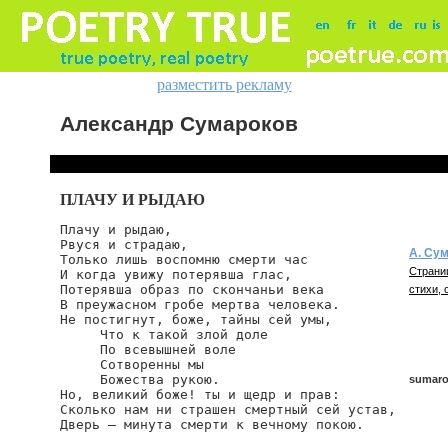
разместить рекламу
Александр Сумароков
ПЛАЧУ И РЫДАЮ
Плачу и рыдаю,

Рвуся и страдаю,

А. Су
Только лишь воспомню смерти час

Страни
И когда увижу потерявша глас,

Потерявша образ по скончаньи века

стихи, 
В преужасном гробе мертва человека.

Не постигнут, боже, тайны сей умы,

     Что к такой злой доле

     По всевышней воле

     Сотворенны мы

     Божества рукою.

sumaro
Но, великий боже! ты и щедр и прав:

Сколько нам ни страшен смертный сей устав,

Дверь — минута смерти к вечному покою.
sumarok