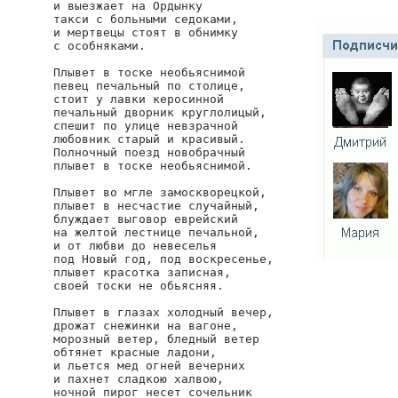
и выезжает на Ордынку

такси с больными седоками,

и мертвецы стоят в обнимку

с особняками.

Плывет в тоске необьяснимой

певец печальный по столице,

стоит у лавки керосинной

печальный дворник круглолицый,

спешит по улице невзрачной

любовник старый и красивый.

Полночный поезд новобрачный

плывет в тоске необьяснимой.

Плывет во мгле замоскворецкой,

плывет в несчастие случайный,

блуждает выговор еврейский

на желтой лестнице печальной,

и от любви до невеселья

под Новый год, под воскресенье,

плывет красотка записная,

своей тоски не обьясняя.

Плывет в глазах холодный вечер,

дрожат снежинки на вагоне,

морозный ветер, бледный ветер

обтянет красные ладони,

и льется мед огней вечерних

и пахнет сладкою халвою,

ночной пирог несет сочельник
