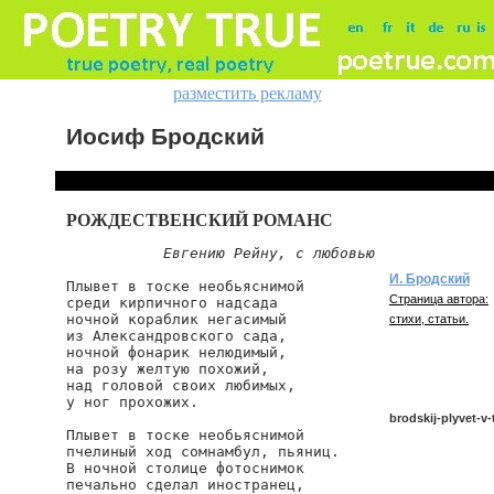
разместить рекламу
Иосиф Бродский
РОЖДЕСТВЕНСКИЙ РОМАНС
Евгению Рейну, с любовью
И. Бродский
Плывет в тоске необьяснимой

Страница автора:
среди кирпичного надсада

ночной кораблик негасимый

стихи, статьи.
из Александровского сада,

ночной фонарик нелюдимый,

на розу желтую похожий,

над головой своих любимых,

у ног прохожих.

brodskij-plyvet-v
Плывет в тоске необьяснимой

пчелиный ход сомнамбул, пьяниц.

В ночной столице фотоснимок

печально сделал иностранец,

brodskij/plyvet-v-t