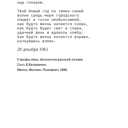
над головою.

Твой Новый год по темно-синей

волне средь моря городского

плывет в тоске необьяснимой,

как будто жизнь начнется снова,

как будто будет свет и слава,

удачный день и вдоволь хлеба,

как будто жизнь качнется вправо,

качнувшись влево.
28 декабря 1961
Строфы века. Антология русской поэзии.
Сост. Е.Евтушенко.
Минск, Москва: Полифакт, 1995.