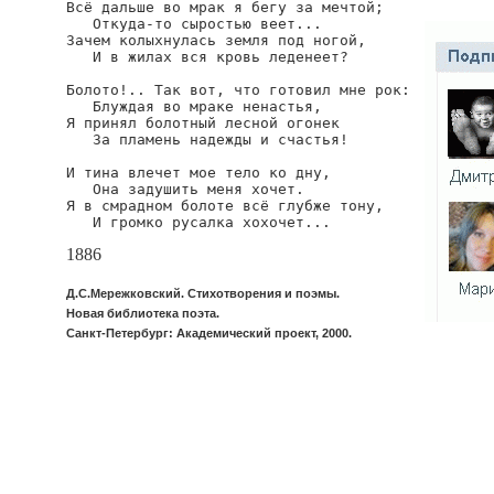
Всё дальше во мрак я бегу за мечтой;

   Откуда-то сыростью веет...

Зачем колыхнулась земля под ногой,

   И в жилах вся кровь леденеет?

Болото!.. Так вот, что готовил мне рок:

   Блуждая во мраке ненастья,

Я принял болотный лесной огонек

   За пламень надежды и счастья!

И тина влечет мое тело ко дну,

   Она задушить меня хочет.

Я в смрадном болоте всё глубже тону,

   И громко русалка хохочет...
1886
Д.С.Мережковский. Стихотворения и поэмы.
Новая библиотека поэта.
Санкт-Петербург: Академический проект, 2000.