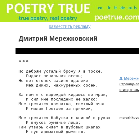
разместить рекламу
Дмитрий Мережковский
* * *
По дебрям усталый брожу я в тоске,

   Рыдает печальная осень;

Д. Мережк
Но вот огонек засиял вдалеке

Страница ав
   Меж диких, нахмуренных сосен.

стихи, стать
За ним я с надеждой кидаюсь во мрак,

   И сил мне последних не жалко:

Мне грезится комнатка, светлый очаг

   И милая Гретхен за прялкой;

Мне грезится бабушка с книгой в руках

merezhkovsk
   И внуков румяные лица;

Там утварь сияет в дубовых шкапах

   И суп ароматный дымится.

merezhkovski