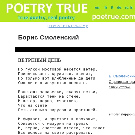
разместить рекламу
Борис Смоленский
ВЕТРЕНЫЙ ДЕНЬ
По гулкой мостовой несется ветер,

Приплясывает, кружится, звенит,

Б. Смоленски
Но только вот влюбленные да дети

Страница автора
Смогли его искусство оценить.

стихи, статьи.
Взлетают занавески, скачут ветви,

Барахтаются тени на стене,

И ветер, верно, счастлив,

Что на свете

Есть столько парусов и простыней.

smolenskij-po-g
И фыркает, и пристает к прохожим,

Сбивается с мазурки на трепак

И, верно, счастлив оттого, что может

Все волосы на свете растрепать.

smolenskij/po-gul