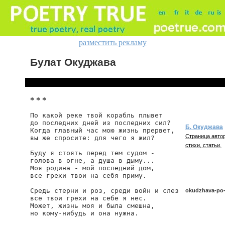
разместить рекламу
Булат Окуджава
* * *
По какой реке твой корабль плывет

до последних дней из последних сил?

Б. Окуджава
Когда главный час мою жизнь прервет,

Страница автор
вы же спросите: для чего я жил?

стихи, статьи.
Буду я стоять перед тем судом -

голова в огне, а душа в дыму...

Моя родина - мой последний дом,

все грехи твои на себя приму.

Средь стерни и роз, среди войн и слез

okudzhava-po-
все твои грехи на себе я нес.

Может, жизнь моя и была смешна,

но кому-нибудь и она нужна.
okudzhava/po-k