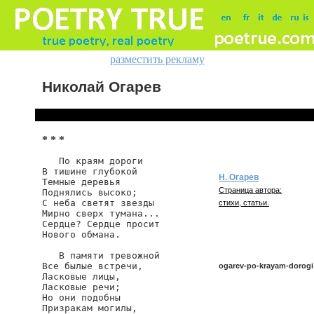
разместить рекламу
Николай Огарев
* * *
   По краям дороги

В тишине глубокой

Н. Огарев
Темные деревья

Страница автора:
Поднялись высоко;

С неба светят звезды

стихи, статьи.
Мирно сверх тумана...

Сердце? Сердце просит

Нового обмана.

   В памяти тревожной

Все былые встречи,

ogarev-po-krayam-dorogi
Ласковые лицы,

Ласковые речи;

Но они подобны

Призракам могилы,

ogarev/po-krayam-dorogi