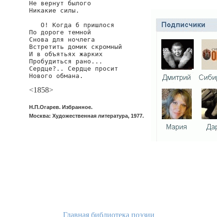
Не вернут былого

Никакие силы.

   О! Когда б пришлося

По дороге темной

Снова для ночлега

Встретить домик скромный

И в объятьях жарких

Пробудиться рано...

Сердце?.. Сердце просит

Нового обмана.
<1858>
Н.П.Огарев. Избранное.
Москва: Художественная литература, 1977.
Главная библиотека поэзии