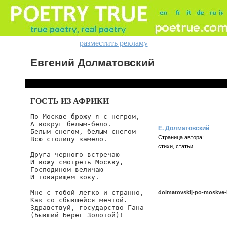
разместить рекламу
Евгений Долматовский
ГОСТЬ ИЗ АФРИКИ
По Москве брожу я с негром,

А вокруг белым-бело.

Е. Долматовский
Белым снегом, белым снегом

Страница автора:
Всю столицу замело.

стихи, статьи.
Друга черного встречаю

И вожу смотреть Москву,

Господином величаю

И товарищем зову.

Мне с тобой легко и странно,

dolmatovskij-po-moskve
Как со сбывшейся мечтой.

Здравствуй, государство Гана

(Бывший Берег Золотой)!

dolmatovskij/po-moskve-br