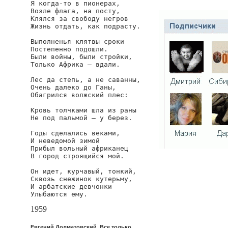
Я когда-то в пионерах,

Возле флага, на посту,

Клялся за свободу негров

Жизнь отдать, как подрасту.

Выполненья клятвы сроки

Постепенно подошли.

Были войны, были стройки,

Только Африка — вдали.

Лес да степь, а не саванны,

Очень далеко до Ганы,

Обагрился волжский плес:

Кровь толчками шла из раны

Не под пальмой — у берез.

Годы сделались веками,

И неведомой зимой

Прибыл вольный африканец

В город строящийся мой.

Он идет, курчавый, тонкий,

Сквозь снежинок кутерьму,

И арбатские девчонки

Улыбаются ему.
1959
Евгений Долматовский. Все только