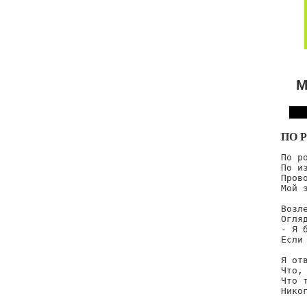
М
ПО 
По ро
По из
Прово
Мой з
Возле
Огляд
- Я б
Если 
Я отв
Что, 
Что т
Никог