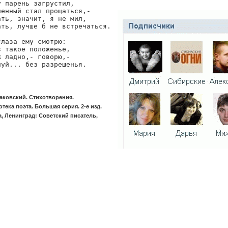
 парень загрустил,

ченный стал прощаться,-

ать, значит, я не мил,

ать, лучше б не встречаться.

лаза ему смотрю:

 такое положенье,

 ладно,- говорю,-

луй... без разрешенья.
аковский. Стихотворения.
тека поэта. Большая серия. 2-е изд.
, Ленинград: Советский писатель,