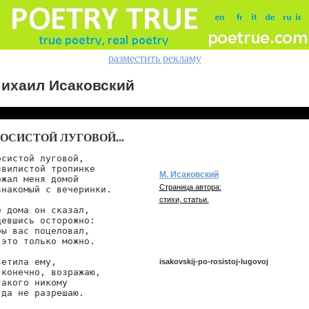
разместить рекламу
ихаил Исаковский
РОСИСТОЙ ЛУГОВОЙ...
систой луговой,

вилистой тропинке

М. Исаковский
жал меня домой

Страница автора:
накомый с вечеринки.

стихи, статьи.
 дома он сказал,

евшись осторожно:

ы вас поцеловал,

это только можно.

етила ему,

isakovskij-po-rosistoj-lugovoj
конечно, возражаю,

акого никому

да не разрешаю.

isakovskij/po-rosistoj-lugovoj