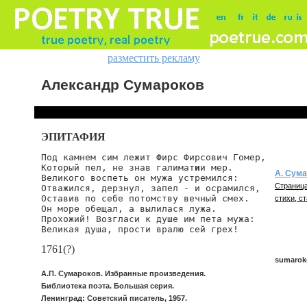
разместить рекламу
Александр Сумароков
ЭПИТАФИЯ
Под камнем сим лежит Фирс Фирсович Гомер,

Который пел, не знав галимат
и
и мер.

А. Сум
Великого воспеть он мужа устремился:

Страница
Отважился, дерзнул, запел - и осрамился,

Оставив по себе потомству вечный смех.

стихи, ст
Он море обещал, а вылилася лужа.

Прохожий! Возгласи к душе им пета мужа:

Великая душа, прости вралю сей грех!
1761(?)
sumarok
А.П. Сумароков. Избранные произведения.
Библиотека поэта. Большая серия.
Ленинград: Советский писатель, 1957.
sumarok