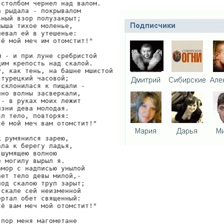
столбом чернел над валом.

 рыдала - покрывалом

ный взор полузакрыт;

ыша тихое моленье,

евал ей в утешенье:

ё мой меч им отомстит!"

 - и при луне сребристой

им крепость над скалой.

у, как тень, на башне мшистой

турецкий часовой;

склонилася к пищали -

но волны засверкали,

- в руках моих лежит

зни дева молодая.

л тело, повторяя:

ё мой меч вам отомстит!"

 румянился зарею,

ла к берегу ладья,

шумящею волною

 могилу вырыл я.

мор с надписью унылой

ет тело девы милой,-

од скалою труп зарыт;

скале сей неизменной

ртал обет священный:

ё вам меч мой отомстит!"

пор меня магометане
