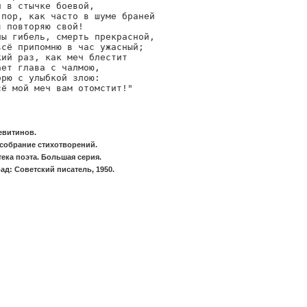
 в стычке боевой,

 пор, как часто в шуме браней

 повторяю свой!

ны гибель, смерть прекрасной,

всё припомню в час ужасный;

ий раз, как меч блестит

ет глава с чалмою,

рю с улыбкой злою:

сё мой меч вам отомстит!"
евитинов.
собрание стихотворений.
ека поэта. Большая серия.
ад: Советский писатель, 1950.