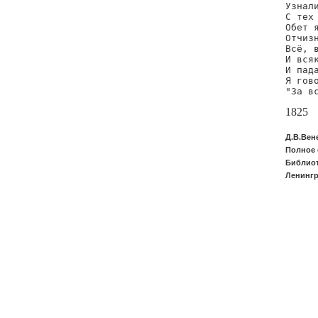
Узнали
С тех
Обет я
Отчиз
Всё, 
И всяк
И пада
Я гово
"За в
1825
Д.В.Вен
Полное 
Библиот
Ленингр