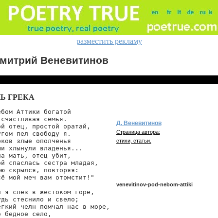
разместить рекламу
митрий Веневитинов
Ь ГРЕКА
бом Аттики богатой

счастливая семья.

Д. Веневитинов
й отец, простой оратай,

Страница автора:
гом пел свободу я.

ков злые ополченья

стихи, статьи.
и хлынули владенья...

а мать, отец убит,

й спаслась сестра младая,

ю скрылся, повторяя:

ё мой меч вам отомстит!"

venevitinov-pod-nebom-attiki
 я слез в жестоком горе,

дь стеснило и свело;

егкий челн помчал нас в море,

 бедное село,

venevitinov/pod-nebom-attiki