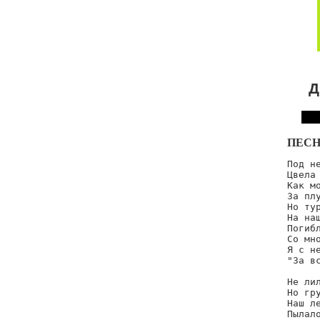
Д
ПЕСН
Под не
Цвела 
Как мо
За плу
Но тур
На наш
Погибл
Со мно
Я с не
"За вс
Не лил
Но гру
Наш л
Пылало