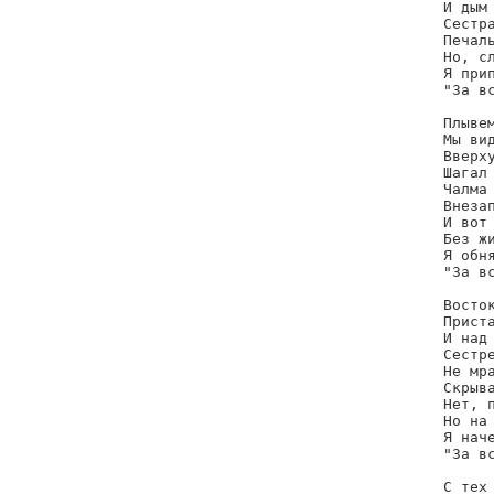
И дым 
Сестра
Печаль
Но, сл
Я прип
"За вс
Плывем
Мы вид
Вверх
Шагал 
Чалма 
Внезап
И вот 
Без жи
Я обня
"За вс
Восток
Приста
И над 
Сестре
Не мра
Скрыва
Нет, п
Но на 
Я наче
"За вс
С тех 