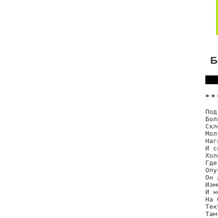
Б
* * 
Под
Бол
Скл
Мол
Наг
И с
Хол
Где
Опу
Он 
Изм
И н
На 
Тек
Там