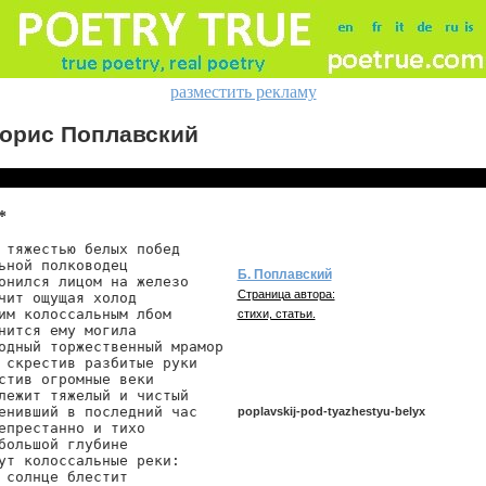
разместить рекламу
орис Поплавский
*
 тяжестью белых побед

ьной полководец

Б. Поплавский
онился лицом на железо

Страница автора:
чит ощущая холод

им колоссальным лбом

стихи, статьи.
нится ему могила

одный торжественный мрамор

 скрестив разбитые руки

стив огромные веки

лежит тяжелый и чистый

енивший в последний час

poplavskij-pod-tyazhestyu-belyx
епрестанно и тихо

большой глубине

ут колоссальные реки:

 солнце блестит

poplavskij/pod-tyazhestyu-belyx