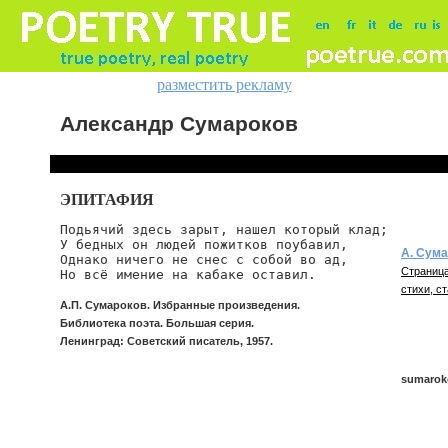
разместить рекламу
Александр Сумароков
ЭПИТАФИЯ
Подьячий здесь зарыт, нашел который клад;

У бедных он людей пожитков поубавил,

А. Сум
Однако ничего не снес с собой во ад,

Страница
Но всё имение на кабаке оставил.
стихи, ст
А.П. Сумароков. Избранные произведения.
Библиотека поэта. Большая серия.
Ленинград: Советский писатель, 1957.
sumaroko
sumaroko