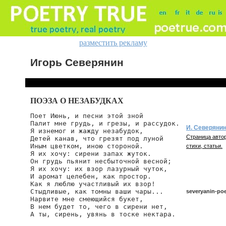
разместить рекламу
Игорь Северянин
ПОЭЗА О НЕЗАБУДКАХ
Поет Июнь, и песни этой зной

Палит мне грудь, и грезы, и рассудок.

И. Северяни
Я изнемог и жажду незабудок,

Страница автор
Детей канав, что грезят под луной

Иным цветком, иною стороной.

стихи, статьи.
Я их хочу: сирени запах жуток.

Он грудь пьянит несбыточной весной;

Я их хочу: их взор лазурный чуток,

И аромат целебен, как простор.

Как я люблю участливый их взор!

Стыдливые, как томны ваши чары...

severyanin-poe
Нарвите мне смеющийся букет,

В нем будет то, чего в сирени нет,

А ты, сирень, увянь в тоске нектара.
severyanin/poet-