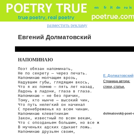
разместить рекламу
Евгений Долматовский
НАПОМИНАЮ
Поэт обязан напоминать,

Не по секрету — через печать.

Е. Долматовский
Напоминаю молчащим врозь,

Страница автора:
Надувшим губы, глядящим вкось,

Что я их помню — пять лет назад,

стихи, статьи.
Ладонь в ладони, глаза в глаза.

Напоминаю — не без причин,

Тому, кто нынче — высокий чин,

Что путь нелегкий он начинал

С пренебреженья ко всем чинам.

Напоминаю клеветникам

dolmatovskij-poet
Закон, известный по всем векам,

Что с опозданьем большим, но все ж

В мученьях адских сдыхает ложь.

Напоминаю друзьям своим,

dolmatovskij/poet-o