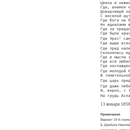
Цвела и нежил
Где, внемля н
Доверчивый на
С веселой шут
Где боги не б
Но идеалами в
Где за предан
Где были крас
2
Где Эрос
 сам
Где выше всех
Где пред нап
Склонялись му
Где в мысли з
Где всё любил
Где наслажден
Где молодой 
В томительной
Где царь пре
Где даже леб
И, верно, с т
На грудь Асп
13 января 1859
Примечания
Вариант 19-й строк
1.
Щербина
Николай