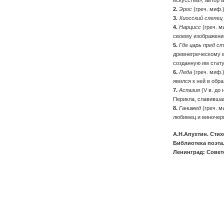
искусства», автор 
2.
Эрос
(греч. миф.
3.
Хиосский слепец
4.
Нарцисс
(греч. м
своему изображен
5.
Где царь пред с
древнегреческому м
созданную им стат
6.
Леда
(греч. миф.
явился к ней в обр
7.
Аспазия
(V в. до 
Перикла, славивша
8.
Ганимед
(греч. м
любимец и виночер
А.Н.Апухтин. Стих
Библиотека поэта.
Ленинград: Советс