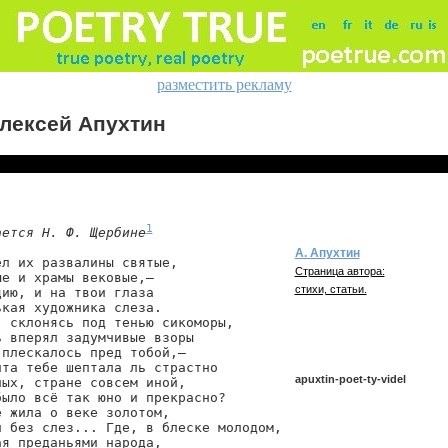
разместить рекламу
лексей Апухтин
1
ается Н. Ф. Щербине
А. Апухтин
л их развалины святые,

Страница автора:
е и храмы вековые,—

стихи, статьи.
ию, и на твои глаза

кая художника слеза.

 склонясь под тенью сикоморы,

 вперял задумчивые взоры

плескалось пред тобой,—

та тебе шептала ль страстно

apuxtin-poet-ty-videl
ых, стране совсем иной,

ыло всё так юно и прекрасно?

 жила о веке золотом,

 без слез... Где, в блеске молодом,

apuxtin/poet-ty-videl
я преданьями народа,
