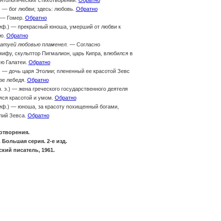
антологических стихотворений.
Обратно
) — бог любви; здесь: любовь.
Обратно
— Гомер.
Обратно
иф.) — прекрасный юноша, умерший от любви к
ию.
Обратно
татуей любовью пламенел.
— Согласно
ифу, скульптор Пигмалион, царь Кипра, влюбился в
ую Галатеи.
Обратно
) — дочь царя Этолии; плененный ее красотой Зевс
азе лебедя.
Обратно
н. э.) — жена греческого государственного деятеля
яся красотой и умом.
Обратно
иф.) — юноша, за красоту похищенный богами,
пий Зевса.
Обратно
отворения.
 Большая серия. 2-е изд.
кий писатель, 1961.