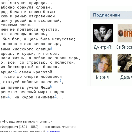
ась могучая природа...

абожно оракула словам,

род бежал к своим богам

кою и речью откровенной,

ыли угрозой для вселенной,

еликими полны...

ием не пряталося чувство,

оте лампады возжены,

 был бог, а цель была искусство;

 венков стоял венок певца,

3
евами хиосского слепца
дрецы, и судьи, и гетеры;

нали жизнь, в любви не знали меры,

о, всё, со страстью, с полнотой,

ия бессмертный не боялся,

4
Нарцисс
 своею красотой

 тоске до смерти любовался,

5
д статуей любовью пламенел
,

6
едя пленить умела Леда
репетом зеленый мирт глядел

7
8
азии
, на кудри Ганимеда
...
и: «Но идолами великими толпы...»
 Федорович (1821—1869) — поэт школы «чистого