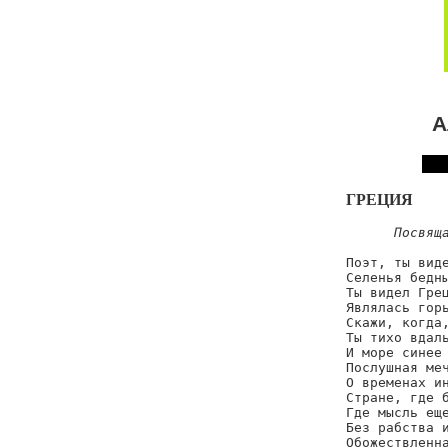
А
ГРЕЦИЯ
Посвящ
Поэт, ты виде
Селенья бедны
Ты видел Грец
Являлась горь
Скажи, когда,
Ты тихо вдаль
И море синее 
Послушная меч
О временах ин
Стране, где б
Где мысль еще
Без рабства и
Обожествленна