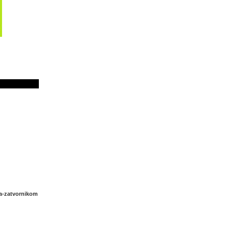
a-zatvornikom
atvornikom