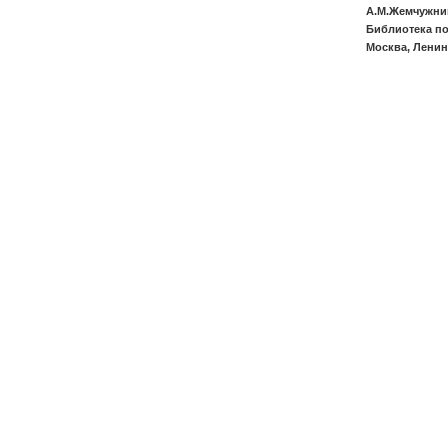
А.М.Жемчужни
Библиотека по
Москва, Ленин