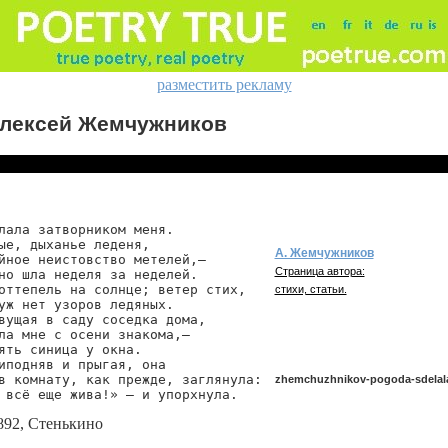
разместить рекламу
лексей Жемчужников
лала затворником меня.

ые, дыханье леденя,

А. Жемчужников
йное неистовство метелей,—

Страница автора:
но шла неделя за неделей.

оттепель на солнце; ветер стих,

стихи, статьи.
уж нет узоров ледяных.

вущая в саду соседка дома,

ла мне с осени знакома,—

ять синица у окна.

иподняв и прыгая, она

в комнату, как прежде, заглянула:

zhemchuzhnikov-pogoda-sdelal
 всё еще жива!» — и упорхнула.
892, Стенькино
zhemchuzhnikov/pogoda-sdelala-z