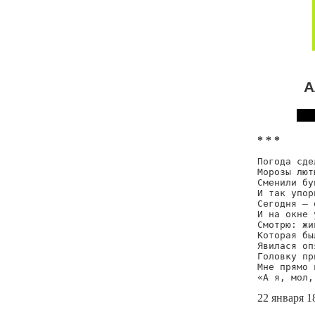
А
* * *
Погода сде
Морозы лют
Сменили бу
И так упор
Сегодня — 
И на окне 
Смотрю: жи
Которая бы
Явилася оп
Головку пр
Мне прямо 
«А я, мол,
22 января 1