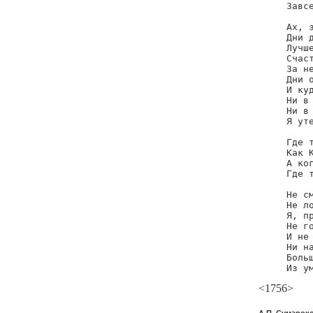
     Завсе
     Ах, з
     Дни д
     Лучше
     Счаст
     За не
     Дни о
     И куд
     Ни в 
     Ни в 
     Я уте
     Где т
     Как К
     А ког
     Где т
     Не см
     Не ло
     Я, пр
     Не го
     И не 
     Ни на
     Больш
     Из у
<1756>