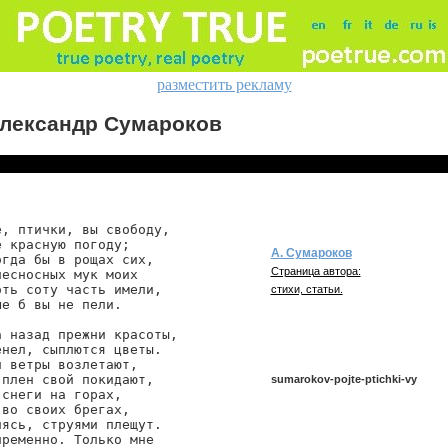
разместить рекламу
лександр Сумароков
, птички, вы свободу,

 красную погоду;

А. Сумароков
гда бы в рощах сих,

Страница автора:
есносных мук моих

ть соту часть имели,

стихи, статьи.
е б вы не пели.

 назад прежни красоты,

нел, сыплются цветы.

 ветры возлетают,

плен свой покидают,

sumarokov-pojte-ptichki-vy
снеги на горах,

во своих брегах,

ясь, струями плещут.

ременно. Только мне

sumarokov/pojte-ptichki-vy