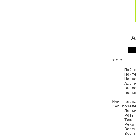
А
* * *
     Пойте
     Пойте
     Но ко
     Ах, н
     Вы хо
     Больш
Мчит весна
Луг позеле
     Легки
     Розы 
     Тают 
     Реки 
     Весел
     Всё п