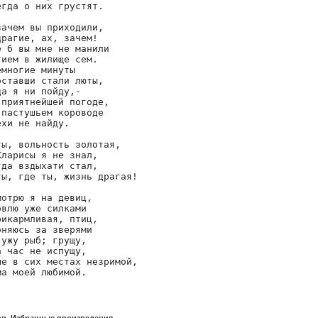
гда о них грустят.

ачем вы приходили,

рагие, ах, зачем!

 б вы мне не манили

ием в жилище сем.

многие минуты

ставши стали люты,

а я ни пойду,-

приятнейшей погоде,

пастушьем короводе

хи не найду.

ы, вольность золотая,

ларисы я не знал,

да вздыхати стал,

ы, где ты, жизнь драгая!

отрю я на девиц,

влю уже силками

икармливая, птиц,

няюсь за зверями

ужу рыб; грущу,

 час не испущу,

е в сих местах незримой,

ма моей любимой.