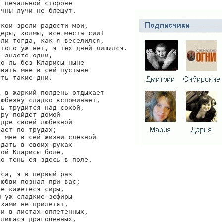
 печальной стороне

чны лучи не блещут.

кои зрели радости мои,

еры, холмы, все места сии!

ли тогда, как я веселился,

того уж нет, я тех дней лишился.

 знаете одни,

о ль без Кларисы ныне

вать мне в сей пустыне

ть такие дни.

 в жаркий полдень отдыхает

юбезну сладко вспоминает,

ь трудится над сохой,

ру пойдет домой

дре своей любезной

ает по трудах;

 мне в сей жизни слезной

дать в своих руках

ой Кларисы боле,

о тень ея здесь в поле.

са, я в первый раз

юбви познал при вас;

е кажетеся сиры,

 уж сладкие зефиры

хами не прилетят,

и в листах оплетенных,

лишася драгоценных,
