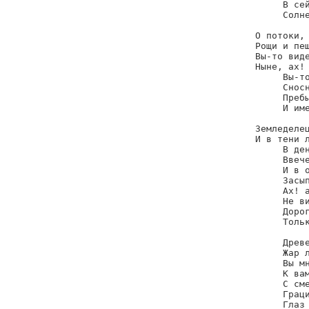
     В сей
     Солне
О потоки, 
Рощи и пещ
Вы-то виде
Ныне, ах! 
     Вы-то
     Сносн
     Пребы
     И име
Земледелец
И в тени л
     В ден
     Ввече
     И в о
     Засып
     Ах! а
     Не ви
     Дорог
     Тольк
     Древе
     Жар л
     Вы мн
     К вам
     С сме
     Граци
     Глаз 