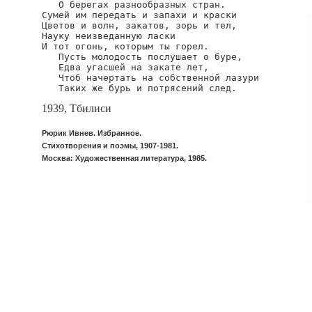
   О берегах разнообразных стран.

Сумей им передать и запахи и краски

Цветов и волн, закатов, зорь и тел,

Науку неизведанную ласки

И тот огонь, которым ты горел.

   Пусть молодость послушает о буре,

   Едва угасшей на закате лет,

   Чтоб начертать на собственной лазури

   Таких же бурь и потрясений след.
1939, Тбилиси
Рюрик Ивнев. Избранное.
Стихотворения и поэмы, 1907-1981.
Москва: Художественная литература, 1985.