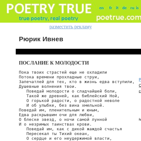
разместить рекламу
Рюрик Ивнев
ПОСЛАНИЕ К МОЛОДОСТИ
Пока твоих страстей еще не охладили

Потока времени прохладные струи,

Р
Запечатлей для тех, кто в жизнь едва вступили,

С
Душевные волнения твои.

   Поведай молодости о сладчайшей боли,

с
   Такой же древней, как библейский Ной,

   О горькой радости, о радостной неволе

   И об улыбке, без вина хмельной.

Поведай им, пленительным и юным,

Едва раскрывшим очи для любви,

О блеске звезд, о ночи самой лунной

i
И о незримых таинствах крови.

   Поведай им, как с дикой жаждой счастья

   Пересекал ты Тихий океан,

   О сердце и его неудержимой власти,

i