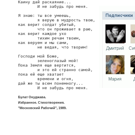
Каину дай раскаяние...

        И не забудь про меня.

Я знаю: ты все умеешь,

        я верую в мудрость твою,

как верит солдат убитый,

        что он проживает в раю,

как верит каждое ухо

        тихим речам твоим,

как веруем и мы сами,

        не ведая, что творим!

Господи мой Боже,

        зеленоглазый мой!

Пока Земля еще вертится,

        и это ей странно самой,

пока ей еще хватает

        времени и огня,

дай же ты всем понемногу...

        И не забудь про меня.
Булат Окуджава.
Избранное. Стихотворения.
"Московский Рабочий", 1989.