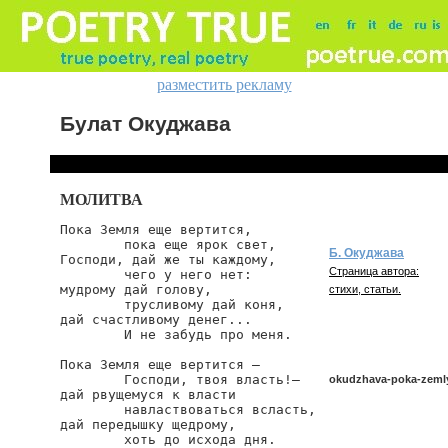
разместить рекламу
Булат Окуджава
МОЛИТВА
Пока Земля еще вертится,

        пока еще ярок свет,

Б. Окуджава
Господи, дай же ты каждому,

Страница автора:
        чего у него нет:

мудрому дай голову,

стихи, статьи.
        трусливому дай коня,

дай счастливому денег...

        И не забудь про меня.

Пока Земля еще вертится —

        Господи, твоя власть!—

okudzhava-poka-zeml
дай рвущемуся к власти

        навластвоваться всласть,

дай передышку щедрому,

        хоть до исхода дня.

okudzhava/poka-zemly