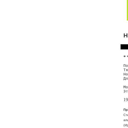
Н
* 
По
Тя
Но
Дл
Мо
Эт
19
Пр
Ст
ал
(И