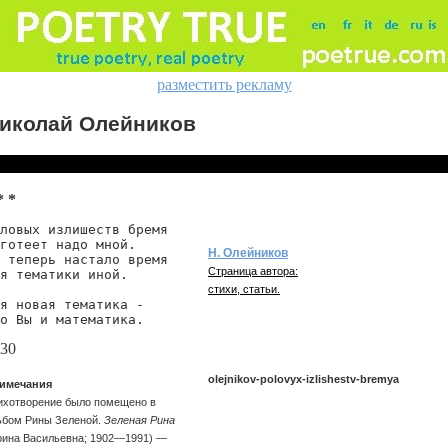
разместить рекламу
иколай Олейников
* *
ловых излишеств бремя

готеет надо мной.

Н. Олейников
 теперь настало время

Страница автора:
я тематики иной.

стихи, статьи.
я новая тематика -

о Вы и математика.
30
olejnikov-polovyx-izlishestv-bremya
имечания
ихотворение было помещено в
ьбом Рины Зеленой.
Зеленая Рина
рина Васильевна; 1902—1991) —
olejnikov/polovyx-izlishestv-bremya