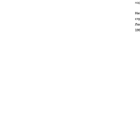
на
Ни
ст
Ле
19