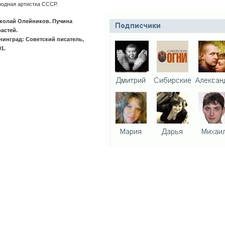
родная артистка СССР.
колай Олейников. Пучина
растей.
нинград: Советский писатель,
91.