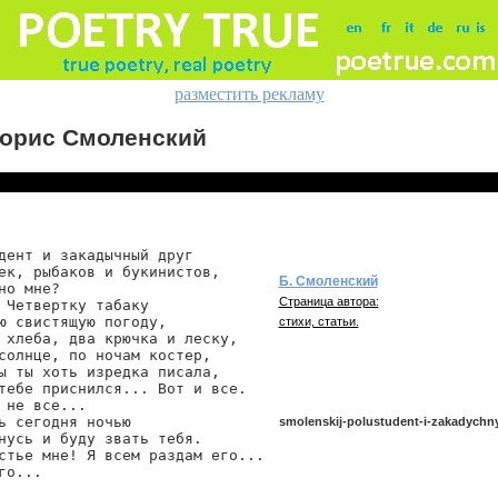
разместить рекламу
орис Смоленский
дент и закадычный друг

ек, рыбаков и букинистов,

Б. Смоленский
но мне?

Страница автора:
 Четвертку табаку

ю свистящую погоду,

стихи, статьи.
 хлеба, два крючка и леску,

солнце, по ночам костер,

ы ты хоть изредка писала,

тебе приснился... Вот и все.

 не все...

ь сегодня ночью

smolenskij-polustudent-i-zakadychny
нусь и буду звать тебя.

стье мне! Я всем раздам его...

го...
smolenskij/polustudent-i-zakadychnyj