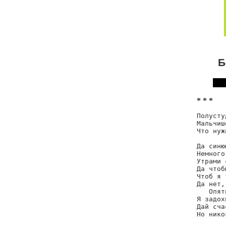
Б
* * *
Полусту
Мальчиш
Что нуж
       
Да синю
Немного
Утрами 
Да чтоб
Чтоб я 
Да нет,
   Опят
Я задох
Дай сча
Но нико