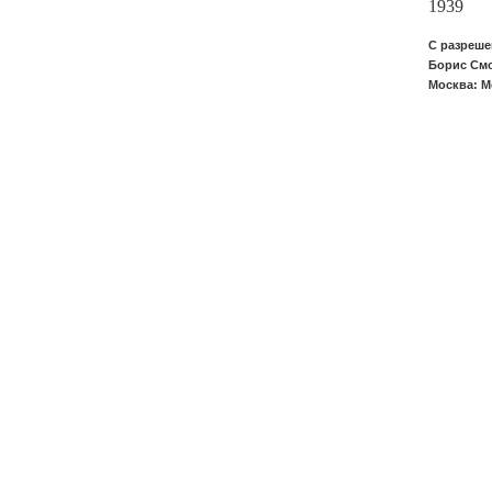
1939
С разреше
Борис Смо
Москва: М