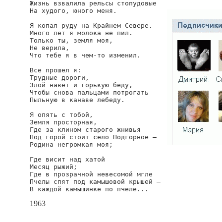
Жизнь взвалила рельсы стопудовые

На худого, юного меня.

Я копал руду на Крайнем Севере.

Много лет я молока не пил.

Только ты, земля моя,

Не верила,

Что тебе я в чем-то изменил.

Все прошел я:

Трудные дороги,

Злой навет и горькую беду,

Чтобы снова пальцами потрогать

Пыльную в канаве лебеду.

Я опять с тобой,

Земля просторная,

Где за клином старого жнивья

Под горой стоит село Подгорное —

Родина негромкая моя;

Где висит над хатой

Месяц рыжий;

Где в прозрачной невесомой мгле

Пчелы спят под камышовой крышей —

В каждой камышинке по пчеле...
1963