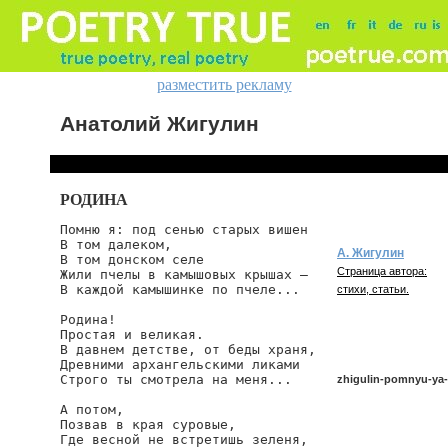
разместить рекламу
Анатолий Жигулин
РОДИНА
Помню я: под сенью старых вишен

В том далеком,

А. Жигулин
В том донском селе

Страница автора:
Жили пчелы в камышовых крышах —

В каждой камышинке по пчеле...

стихи, статьи.
Родина!

Простая и великая.

В давнем детстве, от беды храня,

Древними архангельскими ликами

Строго ты смотрела на меня...

zhigulin-pomnyu-ya
А потом,

Позвав в края суровые,

Где весной не встретишь зеленя,

zhigulin/pomnyu-ya-po