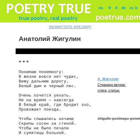
разместить рекламу
Анатолий Жигулин
* * *
Понимаю понемногу:

В жизни вовсе нет чудес,

А. Жигулин
Вижу дальнюю дорогу,

Страница автора:
Белый дым и черный лес.

стихи, статьи.
Очень хочется уехать.

Не на время — навсегда

В белый край, где бродит эхо,

Провожает поезда.

Чтобы слышались ночами

zhigulin-ponimayu-pone
Скрипы сосен за стеной.

Чтобы не было печали

И сумятицы больной.

zhigulin/ponimayu-ponemno