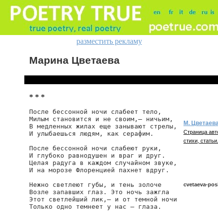
разместить рекламу
Марина Цветаева
* * *
После бессонной ночи слабеет тело,

Милым становится и не своим,— ничьим,

М. Цветаев
В медленных жилах еще занывают стрелы,

Страница авт
И улыбаешься людям, как серафим.

стихи, статьи
После бессонной ночи слабеют руки,

И глубоко равнодушен и враг и друг.

Целая радуга в каждом случайном звуке,

И на морозе Флоренцией пахнет вдруг.

Нежно светлеют губы, и тень золоче

cvetaeva-pos
Возле запавших глаз. Это ночь зажгла

Этот светлейший лик,— и от темной ночи

Только одно темнеет у нас — глаза.
cvetaeva/posl