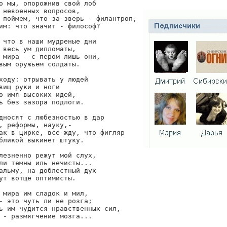
о мы, опорожнив свой лоб

 невоенных вопросов,

 поймем, что за зверь - филантроп,

им: что значит - философ?

 что в наши мудреные дни

 весь ум дипломаты,

 мира - с пером лишь они,

вым оружьем солдаты.

ходу: отрывать у людей

вищ руки и ноги

о имя высоких идей,

ь без зазора подлоги.

дносят с любезностью в дар

, реформы, науку,-

ак в цирке, все жду, что фигляр

бликой выкинет штуку.

лезненно режут мой слух,

ли темны иль нечисты...

альму, на доблестный дух

ут вотще оптимисты.

 мира им сладок и мил,

- это чуть ли не розга;

ь им чудится нравственных сил,

 - размягчение мозга...