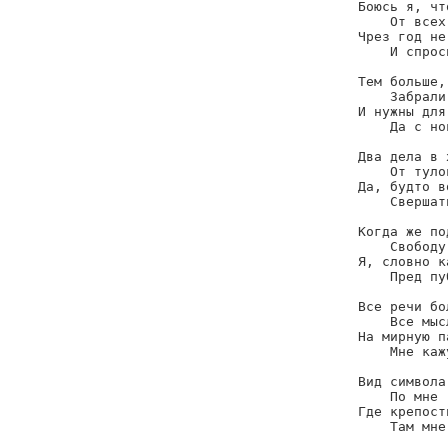
Боюсь я, чт
    От всех
Чрез год не
    И спрос
Тем больше,
    Забрали
И нужны для
    Да с но
Два дела в 
    От туло
Да, будто в
    Свершат
Когда же по
    Свободу
Я, словно к
    Пред пу
Все речи бо
    Все мыс
На мирную п
    Мне каж
Вид символа
    По мне 
Где крепост
    Там мне