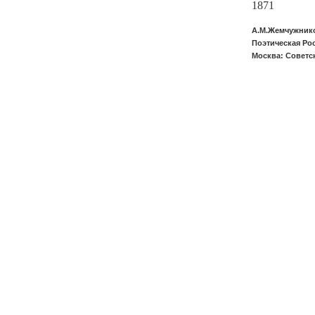
1871
А.М.Жемчужнико
Поэтическая Рос
Москва: Советск