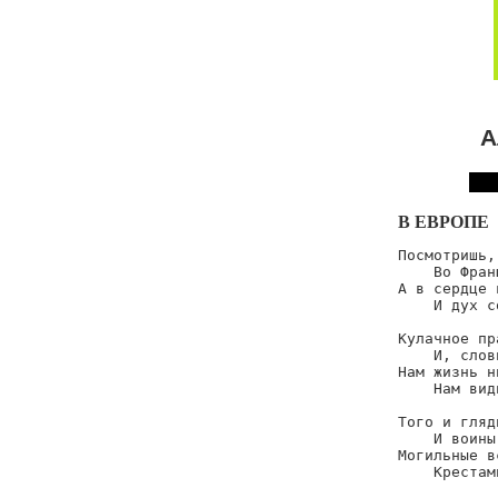
А
В ЕВРОПЕ
Посмотришь,
    Во Фран
А в сердце 
    И дух с
Кулачное пр
    И, слов
Нам жизнь н
    Нам вид
Того и гляд
    И воины
Могильные в
    Крестам