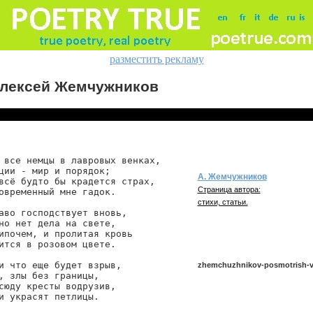
разместить рекламу
лексей Жемчужников
 все немцы в лавровых венках,

ции - мир и порядок;

А. Жемчужников
всё будто бы крадется страх,

Страница автора:
овременный мне гадок.

стихи, статьи.
аво господствует вновь,

но нет дела на свете,

ипочем, и пролитая кровь

ится в розовом цвете.

и что еще будет взрыв,

zhemchuzhnikov-posmotrish-
, злы без границы,

сюду кресты водрузив,

и украсят петлицы.

zhemchuzhnikov/posmotrish-vse