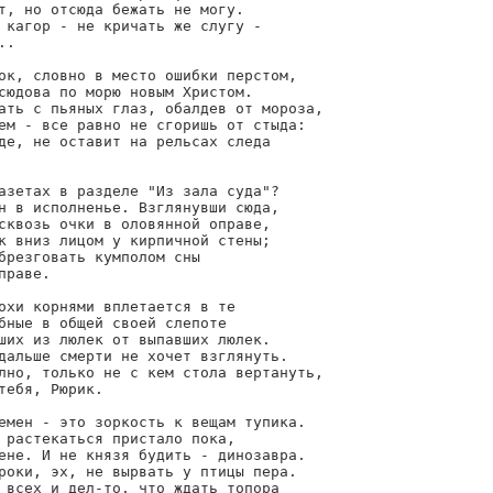
т, но отсюда бежать не могу.

 кагор - не кричать же слугу -

.

ок, словно в место ошибки перстом,

сюдова по морю новым Христом.

ать с пьяных глаз, обалдев от мороза,

ем - все равно не сгоришь от стыда:

де, не оставит на рельсах следа

азетах в разделе "Из зала суда"?

н в исполненье. Взглянувши сюда,

сквозь очки в оловянной оправе,

к вниз лицом у кирпичной стены;

брезговать кумполом сны

раве.

охи корнями вплетается в те

бные в общей своей слепоте

ших из люлек от выпавших люлек.

дальше смерти не хочет взглянуть.

лно, только не с кем стола вертануть,

тебя, Рюрик.

емен - это зоркость к вещам тупика.

 растекаться пристало пока,

ене. И не князя будить - динозавра.

роки, эх, не вырвать у птицы пера.

 всех и дел-то, что ждать топора
