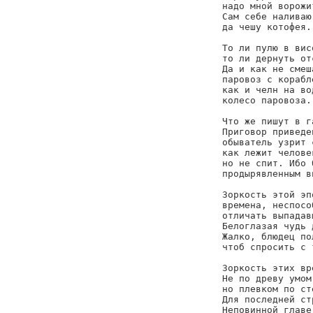
надо мной ворожи
Сам себе наливаю
да чешу котофея..
То ли пулю в вис
то ли дернуть от
Да и как не смеш
паровоз с корабл
как и челн на во
колесо паровоза.

Что же пишут в г
Приговор приведе
обыватель узрит 
как лежит челове
но не спит. Ибо 
продырявленным вп
Зоркость этой эп
времена, неспосо
отличать выпадав
Белоглазая чудь 
Жалко, блюдец по
чтоб спросить с 
Зоркость этих вр
Не по древу умом
но плевком по ст
Для последней ст
Неповинной главе