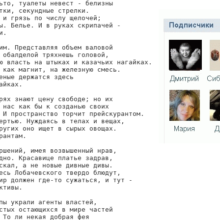
ьто, туалеты невест - белизны

тки, секундные стрелки.

 и грязь по числу щелочей;

ы. Белье. И в руках скрипачей -

.

им. Представляя объем валовой

 обалделой тряхнешь головой,

ю власть на штыках и казачьих нагайках.

 как магнит, на железную смесь.

еные держатся здесь

йках.

рях знают цену свободе; но их

 нас как бы к созданью своих

 И пространство торчит прейскурантом.

ертью. Нуждаясь в телах и вещах,

ругих оно ищет в сырых овощах.

антам.

ршений, имея возвышенный нрав,

дно. Красавице платье задрав,

скал, а не новые дивные дивы.

есь Лобачевского твердо блюдут,

ир должен где-то сужаться, и тут -

тивы.

пы украли агенты властей,

стых остающихся в мире частей

 То ли некая добрая фея
