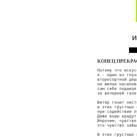
И
КОНЕЦ ПРЕКРА
Потому что искус
я - один из глух
второсортной дер
не желая насилов
сам себе подавая
за вечерней газет
Ветер гонит лист
в этих грустных 
при содействии л
Даже воры крадут
Впрочем, чувство
это чувство забыл
В этих грустных 