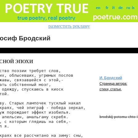
разместить рекламу
осиф Бродский
СНОЙ ЭПОХИ
ство поэзии требует слов,

их, облысевших, угрюмых послов

И. Бродский
жавы, связавшейся с этой,-

Страница автора:
ать собственный мозг,

 одежду, спускаюсь в киоск

стихи, статьи.
ой.

ву. Старых лампочек тусклый накал

краях, чей эпиграф - победа зеркал,

уж порождает эффект изобилья.

 апельсин, амальгаму скребя.

brodskij-potomu-chto-
, с которым глядишь на себя,-

 я.

краях все рассчитано на зиму: сны,

brodskij/potomu-chto-isk