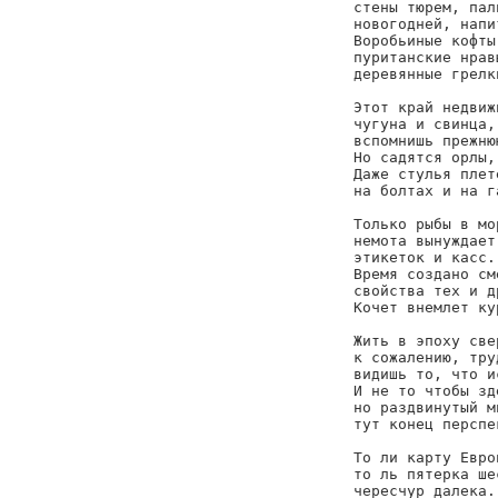
стены тюрем, пал
новогодней, напи
Воробьиные кофты
пуританские нрав
деревянные грелки
Этот край недвиж
чугуна и свинца,
вспомнишь прежню
Но садятся орлы,
Даже стулья плет
на болтах и на га
Только рыбы в мо
немота вынуждает
этикеток и касс.
Время создано см
свойства тех и д
Кочет внемлет кур
Жить в эпоху све
к сожалению, тру
видишь то, что и
И не то чтобы зд
но раздвинутый м
тут конец перспек
То ли карту Евро
то ль пятерка ше
чересчур далека.