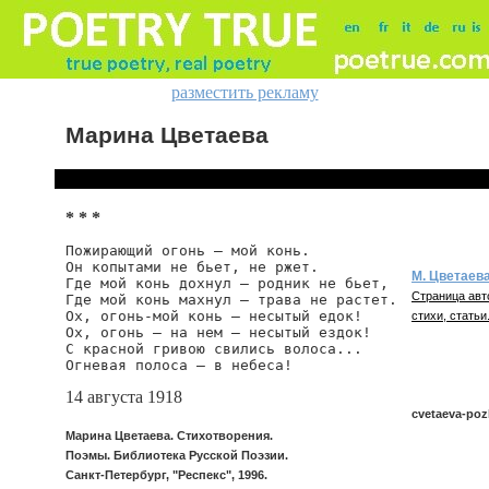
разместить рекламу
Марина Цветаева
* * *
Пожирающий огонь — мой конь.

Он копытами не бьет, не ржет.

М. Цветаев
Где мой конь дохнул — родник не бьет,

Страница авт
Где мой конь махнул — трава не растет.

Ох, огонь-мой конь — несытый едок!

стихи, статьи
Ох, огонь — на нем — несытый ездок!

С красной гривою свились волоса...

Огневая полоса — в небеса!
14 августа 1918
cvetaeva-poz
Марина Цветаева. Стихотворения.
Поэмы. Библиотека Русской Поэзии.
Санкт-Петербург, "Респекс", 1996.
cvetaeva/pozh