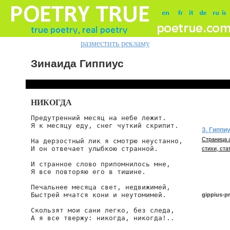
разместить рекламу
Зинаида Гиппиус
НИКОГДА
Предутренний месяц на небе лежит.

Я к месяцу еду, снег чуткий скрипит.

З. Гиппи
Страница 
На дерзостный лик я смотрю неустанно,

И он отвечает улыбкою странной.

стихи, ста
И странное слово припомнилось мне,

Я все повторяю его в тишине.

Печальнее месяца свет, недвижимей,

Быстрей мчатся кони и неутомимей.

gippius-p
Скользят мои сани легко, без следа,

А я все твержу: никогда, никогда!..

gippius/pr