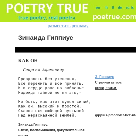
разместить рекламу
Зинаида Гиппиус
КАК ОН
Георгию Адамовичу
З. Гиппиус
Преодолеть без утешенья,

Страница автора:
Все пережить и все принять.

И в сердце даже на забвенье

стихи, статьи.
Надежды тайной не питать,-

Но быть, как этот купол синий,

Как он, высокий и простой,

Склоняться любящей пустыней

gippius-preodolet-bez-u
Зинаида Гиппиус.
Стихи, воспоминания, документальная
gippius/preodolet-bez-utes
проза.