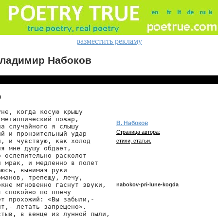
разместить рекламу
ладимир Набоков
О
не, когда косую крышу

металлический пожар,

В. Набоков
а случайного я слышу

Страница автора:
й и пронзительный удар

, и чувствую, как холод

стихи, статьи.
я мне душу обдает,

 ослепительно расколот

 мрак, и медленно в полет

юсь, вынимая руки

манов, трепещу, лечу,

окне мгновенно гаснут звуки,

nabokov-pri-lune-kogda
 спокойно по плечу

т прохожий: «Вы забыли,-

т,- летать запрещено».

стыв, в венце из лунной пыли,

nabokov/pri-lune-kogda