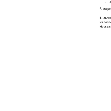
я гля
6 март
Владими
Из поэт
Москва: