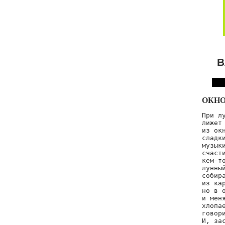
В
ОКН
При лу
лижет 
из окн
сладки
музыки
счасти
кем-то
лунный
собира
из кар
но в 
и меня
хлопае
говори
И, за